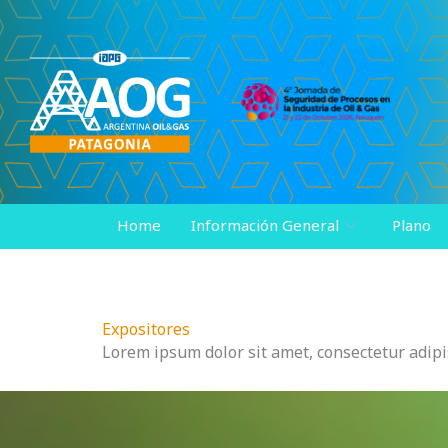
Ir
al
contenido
Home
Información General
Plano
Expositores
Lorem ipsum dolor sit amet, consectetur adipisc