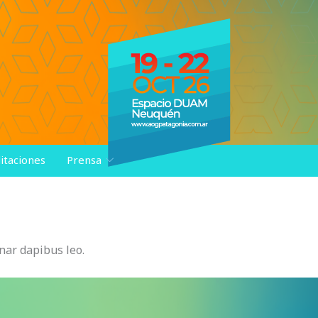
itaciones
Prensa
inar dapibus leo.